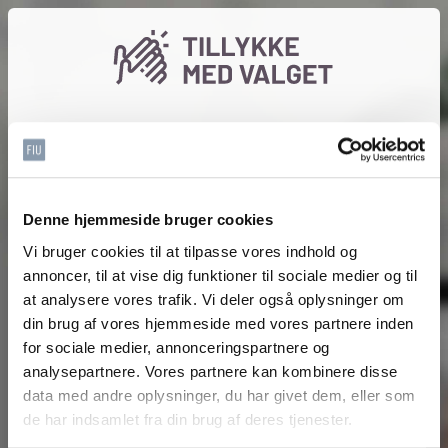
Gå på opdagelse i de opgaver du kan vælge mellem som
tillidsrepræsentant eller som
arbejdsmiljørepræsentant. Vælg dit forbund, evt.
lokalafdeling og dit tillidshverv og se din skræddersyede
Denne hjemmeside bruger cookies
side. God fornøjelse.
Vi bruger cookies til at tilpasse vores indhold og
annoncer, til at vise dig funktioner til sociale medier og til
Vælg forbund
at analysere vores trafik. Vi deler også oplysninger om
din brug af vores hjemmeside med vores partnere inden
for sociale medier, annonceringspartnere og
analysepartnere. Vores partnere kan kombinere disse
data med andre oplysninger, du har givet dem, eller som
de har indsamlet fra din brug af deres tjenester.