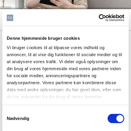
Hvad er personoplysninger
Denne hjemmeside bruger cookies
Personoplysninger er de oplysninger, der kan være med til
Vi bruger cookies til at tilpasse vores indhold og
at identificere en specifik person.
annoncer, til at vise dig funktioner til sociale medier og til
Personoplysninger er bl.a. navn, adresse, telefonnummer,
at analysere vores trafik. Vi deler også oplysninger om
e-mail, alder, køn, arbejdsfunktion, titel, uddannelse og
din brug af vores hjemmeside med vores partnere inden
arbejdsplads. Personoplysninger er ligeledes oplysning
for sociale medier, annonceringspartnere og
om medlemskab af en fagforening eller oplysning om
analysepartnere. Vores partnere kan kombinere disse
helbred, seksualitet eller etnisk oprindelse.
data med andre oplysninger, du har givet dem, eller som
de har indsamlet fra din brug af deres tjenester.
Udover at kende til forskellige personoplysninger skal du
også være opmærksom på, at der findes forskellige
Samtykkevalg
kategorier af personoplysninger.
Nødvendig
Man opdeler personoplysninger i tre hovedkategorier: