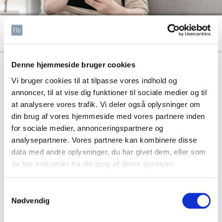
Hvad er personoplysninger
Denne hjemmeside bruger cookies
Personoplysninger er de oplysninger, der kan være med til
Vi bruger cookies til at tilpasse vores indhold og
at identificere en specifik person.
annoncer, til at vise dig funktioner til sociale medier og til
Personoplysninger er bl.a. navn, adresse, telefonnummer,
at analysere vores trafik. Vi deler også oplysninger om
e-mail, alder, køn, arbejdsfunktion, titel, uddannelse og
din brug af vores hjemmeside med vores partnere inden
arbejdsplads. Personoplysninger er ligeledes oplysning
for sociale medier, annonceringspartnere og
om medlemskab af en fagforening eller oplysning om
analysepartnere. Vores partnere kan kombinere disse
helbred, seksualitet eller etnisk oprindelse.
data med andre oplysninger, du har givet dem, eller som
de har indsamlet fra din brug af deres tjenester.
Udover at kende til forskellige personoplysninger skal du
også være opmærksom på, at der findes forskellige
Samtykkevalg
kategorier af personoplysninger.
Nødvendig
Man opdeler personoplysninger i tre hovedkategorier: