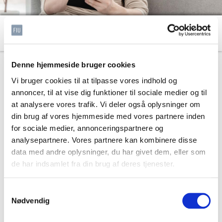
Hvad er personoplysninger
Denne hjemmeside bruger cookies
Personoplysninger er de oplysninger, der kan være med til
Vi bruger cookies til at tilpasse vores indhold og
at identificere en specifik person.
annoncer, til at vise dig funktioner til sociale medier og til
Personoplysninger er bl.a. navn, adresse, telefonnummer,
at analysere vores trafik. Vi deler også oplysninger om
e-mail, alder, køn, arbejdsfunktion, titel, uddannelse og
din brug af vores hjemmeside med vores partnere inden
arbejdsplads. Personoplysninger er ligeledes oplysning
for sociale medier, annonceringspartnere og
om medlemskab af en fagforening eller oplysning om
analysepartnere. Vores partnere kan kombinere disse
helbred, seksualitet eller etnisk oprindelse.
data med andre oplysninger, du har givet dem, eller som
de har indsamlet fra din brug af deres tjenester.
Udover at kende til forskellige personoplysninger skal du
også være opmærksom på, at der findes forskellige
Samtykkevalg
kategorier af personoplysninger.
Nødvendig
Man opdeler personoplysninger i tre hovedkategorier: