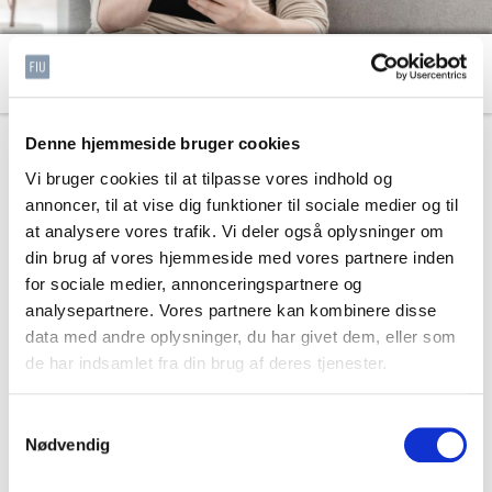
Hvad er personoplysninger
Denne hjemmeside bruger cookies
Personoplysninger er de oplysninger, der kan være med til
Vi bruger cookies til at tilpasse vores indhold og
at identificere en specifik person.
annoncer, til at vise dig funktioner til sociale medier og til
Personoplysninger er bl.a. navn, adresse, telefonnummer,
at analysere vores trafik. Vi deler også oplysninger om
e-mail, alder, køn, arbejdsfunktion, titel, uddannelse og
din brug af vores hjemmeside med vores partnere inden
arbejdsplads. Personoplysninger er ligeledes oplysning
for sociale medier, annonceringspartnere og
om medlemskab af en fagforening eller oplysning om
analysepartnere. Vores partnere kan kombinere disse
helbred, seksualitet eller etnisk oprindelse.
data med andre oplysninger, du har givet dem, eller som
de har indsamlet fra din brug af deres tjenester.
Udover at kende til forskellige personoplysninger skal du
også være opmærksom på, at der findes forskellige
Samtykkevalg
kategorier af personoplysninger.
Nødvendig
Man opdeler personoplysninger i tre hovedkategorier: