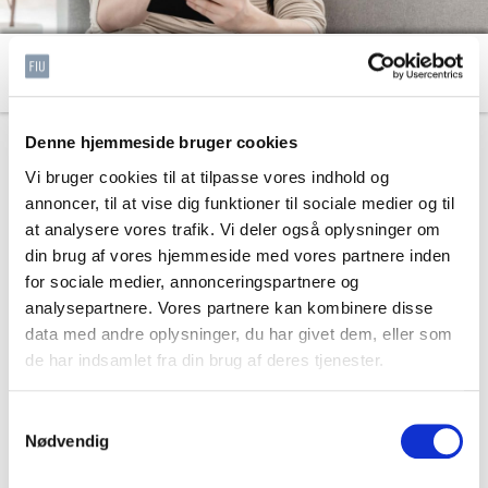
Hvad er personoplysninger
Denne hjemmeside bruger cookies
Personoplysninger er de oplysninger, der kan være med til
Vi bruger cookies til at tilpasse vores indhold og
at identificere en specifik person.
annoncer, til at vise dig funktioner til sociale medier og til
Personoplysninger er bl.a. navn, adresse, telefonnummer,
at analysere vores trafik. Vi deler også oplysninger om
e-mail, alder, køn, arbejdsfunktion, titel, uddannelse og
din brug af vores hjemmeside med vores partnere inden
arbejdsplads. Personoplysninger er ligeledes oplysning
for sociale medier, annonceringspartnere og
om medlemskab af en fagforening eller oplysning om
analysepartnere. Vores partnere kan kombinere disse
helbred, seksualitet eller etnisk oprindelse.
data med andre oplysninger, du har givet dem, eller som
de har indsamlet fra din brug af deres tjenester.
Udover at kende til forskellige personoplysninger skal du
også være opmærksom på, at der findes forskellige
Samtykkevalg
kategorier af personoplysninger.
Nødvendig
Man opdeler personoplysninger i tre hovedkategorier: