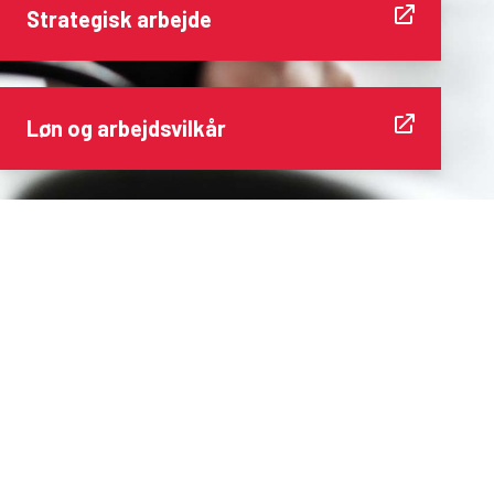
Strategisk arbejde
Løn og arbejdsvilkår