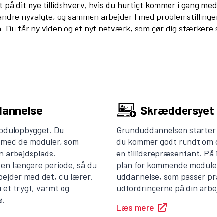
t på dit nye tillidshverv, hvis du hurtigt kommer i gang m
 andre nyvalgte, og sammen arbejder I med problemstillinge
 Du får ny viden og et nyt netværk, som gør dig stærkere s
dannelse
Skræddersyet 
odulopbygget. Du
Grunduddannelsen starter 
 med de moduler, som
du kommer godt rundt om d
in arbejdsplads.
en tillidsrepræsentant. På 
en længere periode, så du
plan for kommende moduler
bejder med det, du lærer.
uddannelse, som passer præ
 et trygt, varmt og
udfordringerne på din arbe
ø.
Læs mere