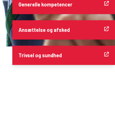
Generelle kompetencer
Ansættelse og afsked
Trivsel og sundhed