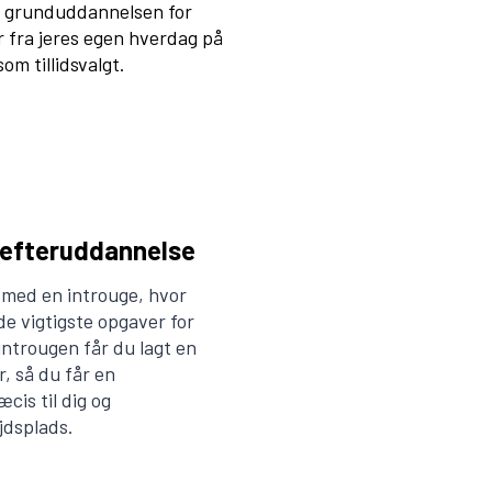
ed grunduddannelsen for
r fra jeres egen hverdag på
om tillidsvalgt.
efteruddannelse
med en introuge, hvor
e vigtigste opgaver for
introugen får du lagt en
, så du får en
cis til dig og
jdsplads.